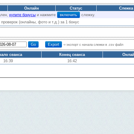
Онлайн
Статус
Слежка
ален,
купите бонусы
и нажмите
включить
слежку.
проверок (онлайны, фото и т.д.) за 1 бонус
<-экспорт с начала слежки в .csv файл
чало сеанса
Конец сеанса
Онлай
16:39
16:42