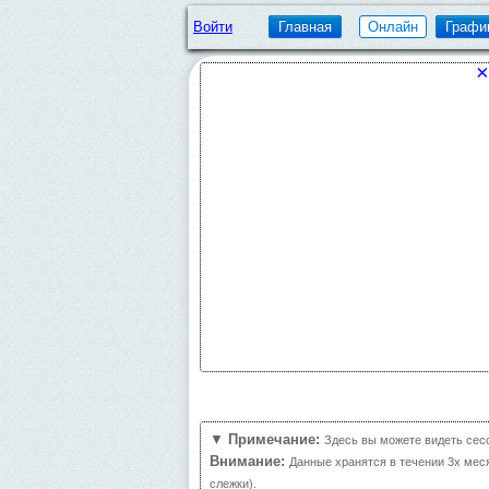
Войти
Главная
Онлайн
Графи
×
▼
Примечание:
Здесь вы можете видеть сесс
Внимание:
Данные хранятся в течении 3х меся
слежки).