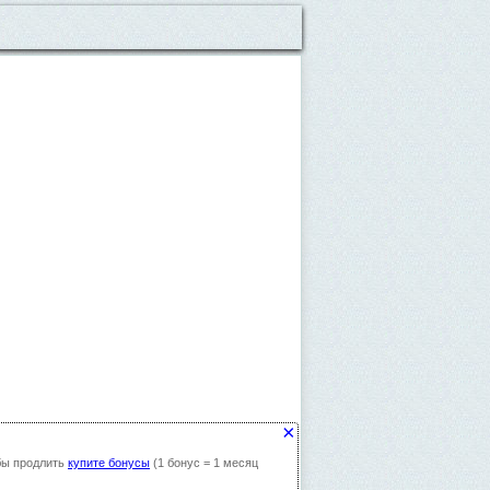
×
обы продлить
купите бонусы
(1 бонус = 1 месяц