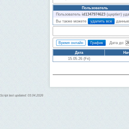
Пользователь
Пользователь
id1347974623
(щербет) уд
Вы также можете
удалить все
данные 
Время онлайн
График
Дата до:
Дата
На
15.05.26 (Fri)
Script last updated: 03.04.2026